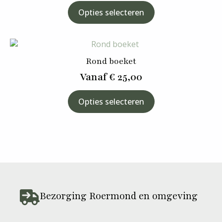
Dit
Opties selecteren
product
heeft
meerdere
variaties.
Deze
Rond boeket
optie
Vanaf
€
25,00
kan
gekozen
Dit
Opties selecteren
worden
product
op
heeft
de
meerdere
productpagina
variaties.
Deze
optie
kan
gekozen
worden
Bezorging Roermond en omgeving
op
de