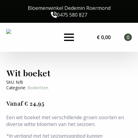
Bloemenwinkel Dedemin Roermond
0475 580 827
€
0,00
0
Wit boeket
SKU:
N/B
Categorie:
Boeketten
Vanaf
€
24,95
Een wit boeket met verschillende groen soorten en
diverse witte bloemen van het seizoen.
*In verband met het seizoensaanbod kunnen